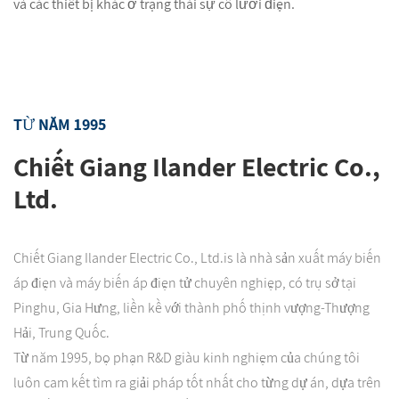
và các thiết bị khác ở trạng thái sự cố lưới điện.
TỪ NĂM 1995
Chiết Giang Ilander Electric Co.,
Ltd.
Chiết Giang Ilander Electric Co., Ltd.is là nhà sản xuất máy biến
áp điện và máy biến áp điện tử chuyên nghiệp, có trụ sở tại
Pinghu, Gia Hưng, liền kề với thành phố thịnh vượng-Thượng
Hải, Trung Quốc.
Từ năm 1995, bộ phận R&D giàu kinh nghiệm của chúng tôi
luôn cam kết tìm ra giải pháp tốt nhất cho từng dự án, dựa trên