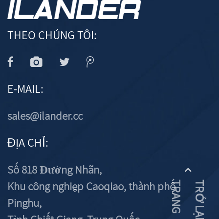
THEO CHÚNG TÔI:
E-MAIL:
sales@ilander.cc
ĐỊA CHỈ:
Số 818 Đường Nhãn,
Khu công nghiệp Caoqiao, thành phố
G
T
R
Ở
L
Ạ
I
Đ
Ầ
U
T
R
A
N
Pinghu,